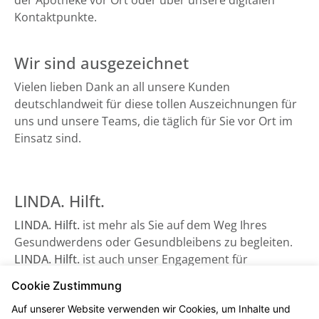
der Apotheke vor Ort oder über unsere digitalen
Kontaktpunkte.
Wir sind ausgezeichnet
Vielen lieben Dank an all unsere Kunden
deutschlandweit für diese tollen Auszeichnungen für
uns und unsere Teams, die täglich für Sie vor Ort im
Einsatz sind.
LINDA. Hilft.
LINDA. Hilft.
ist mehr als Sie auf dem Weg Ihres
Gesundwerdens oder Gesundbleibens zu begleiten.
LINDA. Hilft.
ist auch unser Engagement für
Gesundheitsorganisationen, die auf Unterstützung
Cookie Zustimmung
angewiesen sind - sowie beispielsweise der
Auf unserer Website verwenden wir Cookies, um Inhalte und
Bundesverband Kinderhospiz e. V. Schauen Sie gerne