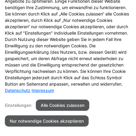
Angebote zu optimieren. Einige Funktionen dieser Website
Wenn Sie uns per Kontaktformular oder per
benötigen Ihre Zustimmung, um einwandfrei zu funktionieren.
Sie können durch Klick auf „Alle Cookies zulassen“ alle Cookies
Vorbestellungsformular Anfragen zukommen lassen,
akzeptieren, durch Klick auf „Nur notwendige Cookies
werden Ihre Angaben aus dem Formular inklusive der
akzeptieren“ nur notwendige Cookies akzeptieren, oder durch
von Ihnen dort angegebenen Kontaktdaten zwecks
Klick auf "Einstellungen" individuelle Einstellungen vornehmen.
Bearbeitung der Anfragen/Vorbestellung für den Fall
Durch Nutzung dieser Website geben Sie in jedem Fall Ihre
von Anschlussfragen bei uns gespeichert. Diese
Einwilligung zu den notwendigen Cookies. Die
Daten geben wir nicht ohne Ihre Einwilligung weiter.
Einwilligungserklärung (des Nutzers, bzw. dessen Gerät) wird
gespeichert, um deren Abfrage nicht erneut wiederholen zu
Einsatz von Buchstaben-CAPTCHA „captcha-image“
müssen und die Einwilligung entsprechend der gesetzlichen
Zum Schutz Ihrer Anfragen/Vorbestellungen über das
Verpflichtung nachweisen zu können. Sie können Ihre Cookie
Einstellungen jederzeit durch Klick auf das Schloss Symbol
Internetformular verwenden wir den Dienst
Button am Seitenrand anpassen, verwalten und widerrufen.
Buchstaben-CAPTCHA des Unternehmens BCF GmbH
Datenschutz
Impressum
(
https://www.b-cf.de/
). Die Abfrage dient der
Unterscheidung, ob die Eingabe durch einen
Einstellungen
Alle Cookies zulassen
Menschen oder missbräuchlich durch automatisierte,
maschinelle Verarbeitung (Bots) erfolgt. Das CAPTCHA
Nur notwendige Cookies akzeptieren
verwendet keine Cookies.
Cookie Zustimmung