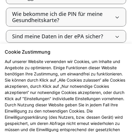
Wie bekomme ich die PIN für meine
Gesundheitskarte?
Sind meine Daten in der ePA sicher?
Cookie Zustimmung
Bin ich als gesetzlich Versicherte:r
verpflichtet, die ePA zu nutzen?
Auf unserer Website verwenden wir Cookies, um Inhalte und
Angebote zu optimieren. Einige Funktionen dieser Website
benötigen Ihre Zustimmung, um einwandfrei zu funktionieren.
Wie widerspreche ich der ePA („Opt-
Sie können durch Klick auf „Alle Cookies zulassen“ alle Cookies
out“)?
akzeptieren, durch Klick auf „Nur notwendige Cookies
akzeptieren“ nur notwendige Cookies akzeptieren, oder durch
Werden meine Gesundheitsdaten zu
Klick auf "Einstellungen" individuelle Einstellungen vornehmen.
Forschungszwecken genutzt?
Durch Nutzung dieser Website geben Sie in jedem Fall Ihre
Einwilligung zu den notwendigen Cookies. Die
Einwilligungserklärung (des Nutzers, bzw. dessen Gerät) wird
Kann ich die ePA nutzen, ohne meine
gespeichert, um deren Abfrage nicht erneut wiederholen zu
Daten zu Forschungszwecken
müssen und die Einwilligung entsprechend der gesetzlichen