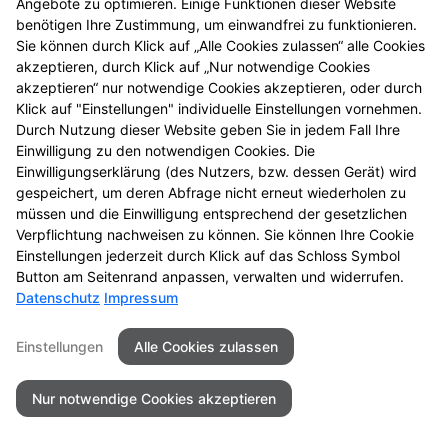
Angebote zu optimieren. Einige Funktionen dieser Website
entdecken Sie neue
benötigen Ihre Zustimmung, um einwandfrei zu funktionieren.
Aktionsprodukte und
Sie können durch Klick auf „Alle Cookies zulassen“ alle Cookies
das nächste
akzeptieren, durch Klick auf „Nur notwendige Cookies
Gewinnspiel.
akzeptieren“ nur notwendige Cookies akzeptieren, oder durch
Klick auf "Einstellungen" individuelle Einstellungen vornehmen.
Durch Nutzung dieser Website geben Sie in jedem Fall Ihre
Einwilligung zu den notwendigen Cookies. Die
Einwilligungserklärung (des Nutzers, bzw. dessen Gerät) wird
gespeichert, um deren Abfrage nicht erneut wiederholen zu
Seitenübersicht
Kontakt
Impressum
müssen und die Einwilligung entsprechend der gesetzlichen
Datenschutz
Barrierefreiheit
Verpflichtung nachweisen zu können. Sie können Ihre Cookie
Einstellungen jederzeit durch Klick auf das Schloss Symbol
© 2026 Gartenstadt-Apotheke
Button am Seitenrand anpassen, verwalten und widerrufen.
Datenschutz
Impressum
Einstellungen
Alle Cookies zulassen
Nur notwendige Cookies akzeptieren